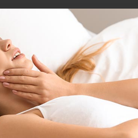
Online Termin
0234/12536
M